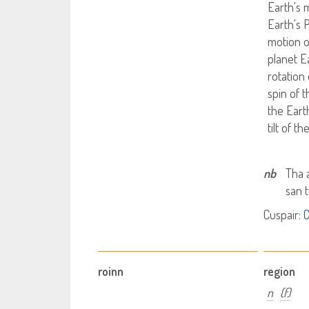
Earth's 
Earth's 
motion o
planet E
rotation
spin of 
the Eart
tilt of t
nb
Tha 
san 
Cuspair:
C
roinn
region
n
(f)