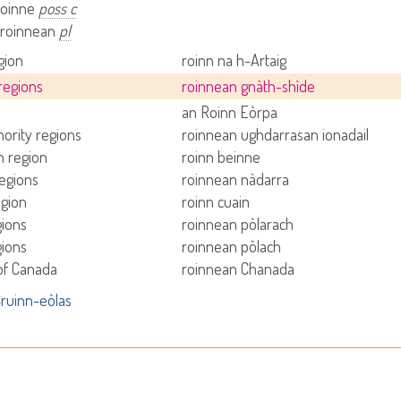
roinne
poss c
 roinnean
pl
gion
roinn na h-Artaig
 regions
roinnean gnàth-shìde
an Roinn Eòrpa
hority regions
roinnean ughdarrasan ionadail
 region
roinn beinne
regions
roinnean nàdarra
gion
roinn cuain
gions
roinnean pòlarach
gions
roinnean pòlach
of Canada
roinnean Chanada
ruinn-eòlas