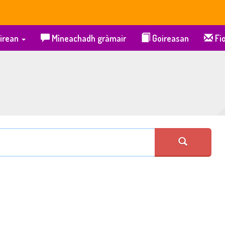
irean
Mìneachadh gràmair
Goireasan
Fio