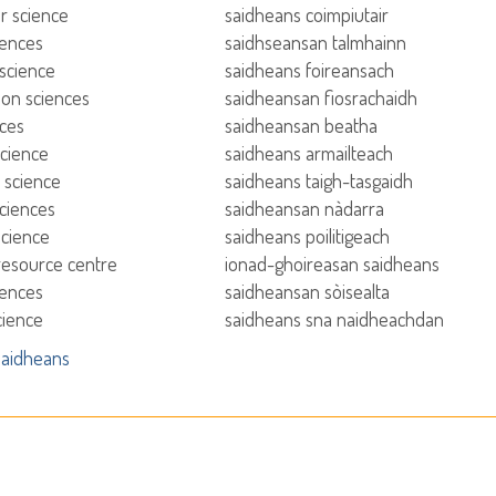
r science
saidheans coimpiutair
iences
saidhseansan talmhainn
 science
saidheans foireansach
ion sciences
saidheansan fiosrachaidh
nces
saidheansan beatha
science
saidheans armailteach
science
saidheans taigh-tasgaidh
sciences
saidheansan nàdarra
 science
saidheans poilitigeach
resource centre
ionad-ghoireasan saidheans
iences
saidheansan sòisealta
cience
saidheans sna naidheachdan
aidheans