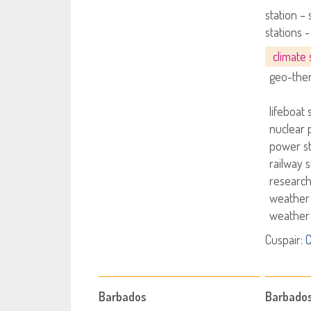
station – 
stations 
climate 
geo-ther
lifeboat 
nuclear 
power st
railway s
research
weather 
weather s
Cuspair:
C
Barbados
Barbado