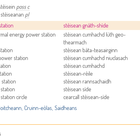
stèisein
poss c
- stèiseanan
pl
station
stèisean gnàth-shìde
mal energy power station
stèisean cumhachd lùth geo-
thearmach
station
stèisean bàta-teasairginn
power station
stèisean cumhachd niuclasach
ation
stèisean cumhachd
tation
stèisean-rèile
 station
stèisean rannsachaidh
station
stèisean sìde
tation circle
cearcall stèisean-sìde
oitcheann
Cruinn-eòlas
Saidheans
s