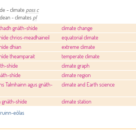
de – climate
poss c
dean - climates
pl
chadh gnàth-shìde
climate change
hìde chrios-meadhaineil
equatorial climate
hìde dhian
extreme climate
hìde theamparait
temperate climate
àth-shìde
climate graph
nàth-shìde
climate region
ns Talmhainn agus gnàth-
climate and Earth science
n gnàth-shìde
climate station
ruinn-eòlas