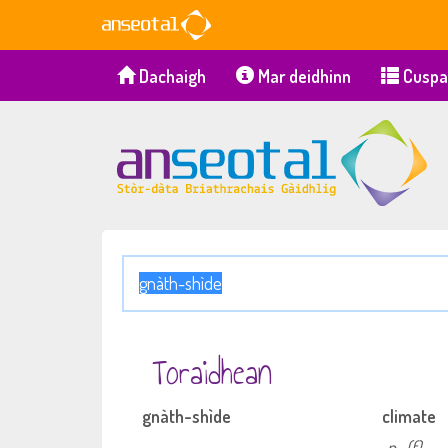
Dachaigh
Mar deidhinn
Cuspa
Toraidhean
gnàth-shìde
climate
n
(f)