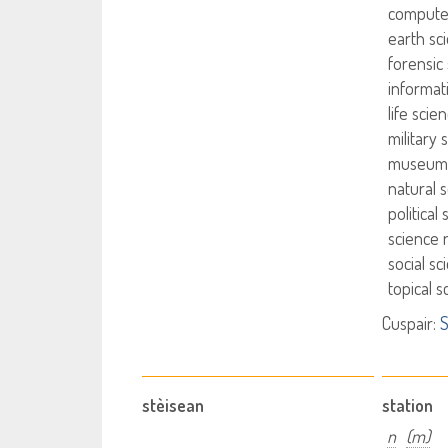
compute
earth sc
forensic
informat
life scie
military 
museum 
natural 
political
science 
social sc
topical s
Cuspair:
S
stèisean
station
n
(m)