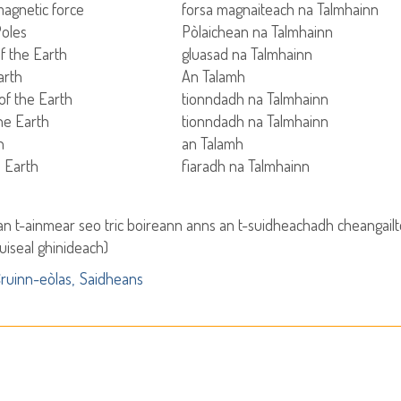
magnetic force
forsa magnaiteach na Talmhainn
Poles
Pòlaichean na Talmhainn
f the Earth
gluasad na Talmhainn
arth
An Talamh
 of the Earth
tionndadh na Talmhainn
the Earth
tionndadh na Talmhainn
h
an Talamh
he Earth
fiaradh na Talmhainn
an t-ainmear seo tric boireann anns an t-suidheachadh cheangailt
tuiseal ghinideach)
ruinn-eòlas
Saidheans