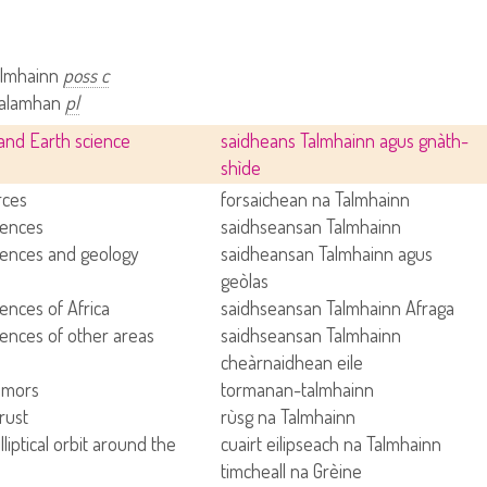
almhainn
poss c
 talamhan
pl
 and Earth science
saidheans Talmhainn agus gnàth-
shìde
rces
forsaichean na Talmhainn
iences
saidhseansan Talmhainn
iences and geology
saidheansan Talmhainn agus
geòlas
ences of Africa
saidhseansan Talmhainn Afraga
iences of other areas
saidhseansan Talmhainn
cheàrnaidhean eile
emors
tormanan-talmhainn
rust
rùsg na Talmhainn
lliptical orbit around the
cuairt eilipseach na Talmhainn
timcheall na Grèine