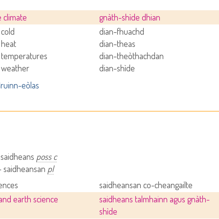
 climate
gnàth-shìde dhian
cold
dian-fhuachd
 heat
dian-theas
 temperatures
dian-theòthachdan
 weather
dian-shìde
ruinn-eòlas
– saidheans
poss c
 - saidheansan
pl
iences
saidheansan co-cheangailte
 and earth science
saidheans talmhainn agus gnàth-
shìde