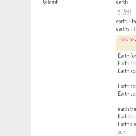
talamh
earth
n
(m)
earth – t
earths -
climate
Earth fo
Earth sc
Earth sc
Earth sci
Earth sc
earth tr
Earth's c
Earth's e
sun