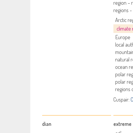
region – 
regions -
Arctic re
climate
Europe
local aut
mountain
natural 
ocean re
polar re
polar re
regions 
Cuspair:
C
dian
extreme