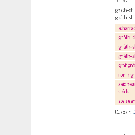
gnàth-shì
gnàth-shì
atharra
gnàth-s
gnàth-s
gnàth-s
graf gn
roinn g
saidhea
shìde
stèisea
Cuspair:
C