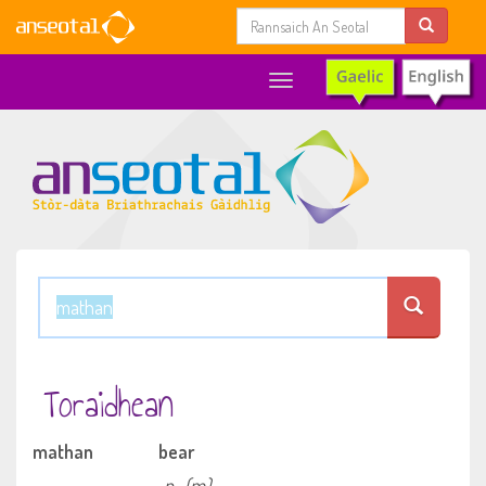
Toggle
navigation
Toraidhean
mathan
bear
n
(m)