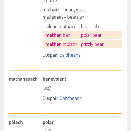
mathain – bear
poss c
mathanan - bears
pl
cuilean mathain
bear cub
mathan
bàn
polar bear
mathan
molach
grizzly bear
Cuspair:
Saidheans
mathanasach
benevolent
adj
Cuspair:
Coitcheann
pòlach
polar