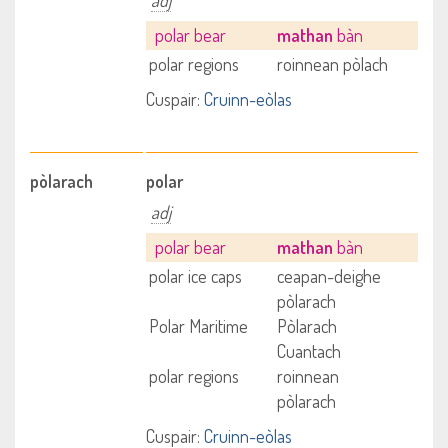
adj
polar bear
mathan
bàn
polar regions
roinnean pòlach
Cuspair:
Cruinn-eòlas
pòlarach
polar
adj
polar bear
mathan
bàn
polar ice caps
ceapan-deighe
pòlarach
Polar Maritime
Pòlarach
Cuantach
polar regions
roinnean
pòlarach
Cuspair:
Cruinn-eòlas