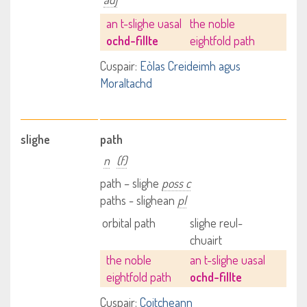
an t-slighe uasal
the noble
ochd-fillte
eightfold path
Cuspair:
Eòlas Creideimh agus
Moraltachd
slighe
path
n
(f)
path – slighe
poss c
paths - slighean
pl
orbital path
slighe reul-
chuairt
the noble
an t-slighe uasal
eightfold path
ochd-fillte
Cuspair:
Coitcheann