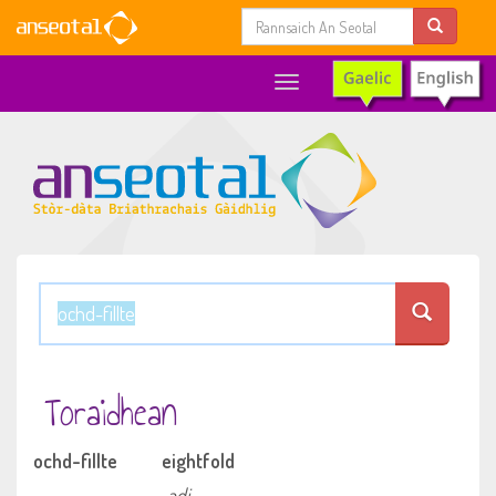
Toggle
navigation
Toraidhean
ochd-fillte
eightfold
adj