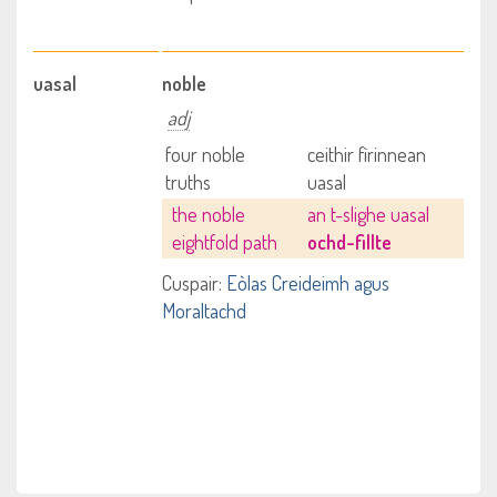
uasal
noble
adj
four noble
ceithir fìrinnean
truths
uasal
the noble
an t-slighe uasal
eightfold path
ochd-fillte
Cuspair:
Eòlas Creideimh agus
Moraltachd