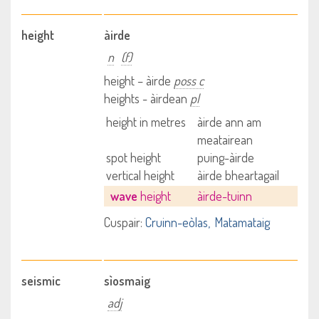
height
àirde
n
(f)
height – àirde
poss c
heights - àirdean
pl
height in metres
àirde ann am
meatairean
spot height
puing-àirde
vertical height
àirde bheartagail
wave
height
àirde-tuinn
Cuspair:
Cruinn-eòlas
Matamataig
seismic
sìosmaig
adj