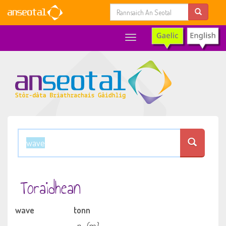
Toggle
navigation
Toraidhean
wave
tonn
n
(m)