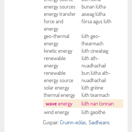
energy sources
bunan lùtha
energy transfer
aiseag lùtha
force and
fòrsa agus lùth
energy
geo-thermal
lùth geo-
energy
thearmach
kinetic energy
lùth cineataig
renewable
lùth ath-
energy
nuadhachail
renewable
bun lùtha ath-
energy source
nuadhachail
solar energy
lùth grèine
thermal energy
lùth tearmach
wave
energy
lùth nan tonnan
wind energy
lùth gaoithe
Cuspair:
Cruinn-eòlas
Saidheans