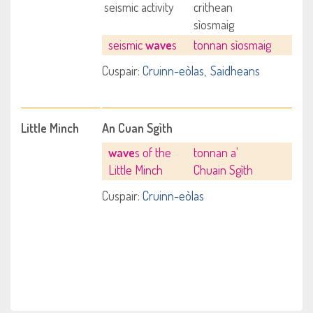
seismic activity
crithean
sìosmaig
seismic
wave
s
tonnan sìosmaig
Cuspair:
Cruinn-eòlas
Saidheans
Little Minch
An Cuan Sgìth
wave
s of the
tonnan a'
Little Minch
Chuain Sgìth
Cuspair:
Cruinn-eòlas