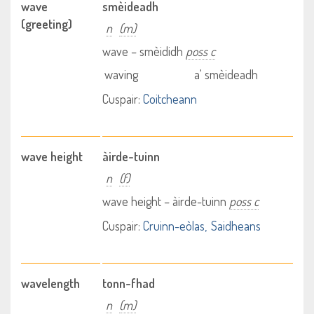
wave
smèideadh
(greeting)
n
(m)
wave – smèididh
poss c
waving
a' smèideadh
Cuspair:
Coitcheann
wave height
àirde-tuinn
n
(f)
wave height – àirde-tuinn
poss c
Cuspair:
Cruinn-eòlas
Saidheans
wavelength
tonn-fhad
n
(m)