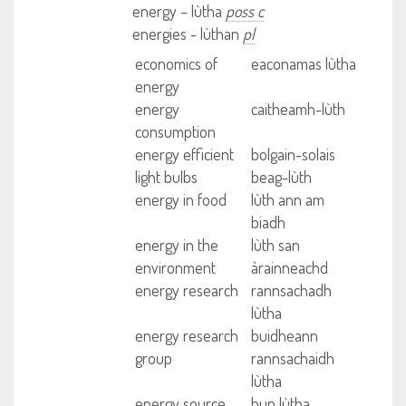
energy – lùtha
poss c
energies - lùthan
pl
economics of
eaconamas lùtha
energy
energy
caitheamh-lùth
consumption
energy efficient
bolgain-solais
light bulbs
beag-lùth
energy in food
lùth ann am
biadh
energy in the
lùth san
environment
àrainneachd
energy research
rannsachadh
lùtha
energy research
buidheann
group
rannsachaidh
lùtha
energy source
bun lùtha