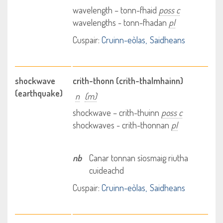
wavelength – tonn-fhaid
poss c
wavelengths - tonn-fhadan
pl
Cuspair:
Cruinn-eòlas
Saidheans
shockwave
crith-thonn (crith-thalmhainn)
(earthquake)
n
(m)
shockwave – crith-thuinn
poss c
shockwaves - crith-thonnan
pl
nb
Canar tonnan sìosmaig riutha
cuideachd
Cuspair:
Cruinn-eòlas
Saidheans