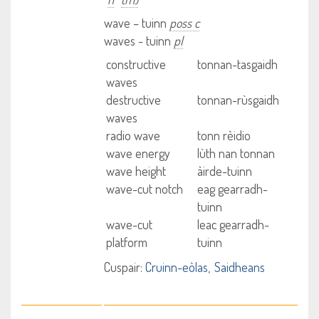
wave – tuinn
poss c
waves - tuinn
pl
constructive
tonnan-tasgaidh
waves
destructive
tonnan-rùsgaidh
waves
radio wave
tonn rèidio
wave energy
lùth nan tonnan
wave height
àirde-tuinn
wave-cut notch
eag gearradh-
tuinn
wave-cut
leac gearradh-
platform
tuinn
Cuspair:
Cruinn-eòlas
Saidheans