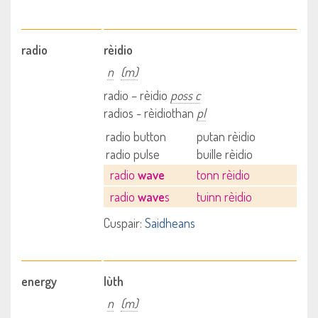
radio
rèidio
n
(m)
radio – rèidio
poss c
radios - rèidiothan
pl
radio button
putan rèidio
radio pulse
buille rèidio
radio
wave
tonn rèidio
radio
wave
s
tuinn rèidio
Cuspair:
Saidheans
energy
lùth
n
(m)