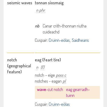
seismic waves
tonnan sìosmaig
n phr
nb
Canar crith-thonnan riutha
cuideachd
Cuspair:
Cruinn-eòlas
Saidheans
notch
eag (feart tìre)
(geographical
n
(f)
feature)
notch – eige
poss c
notches - eagan
pl
wave
-cut notch
eag gearradh-
tuinn
Cuspair:
Cruinn-eòlas