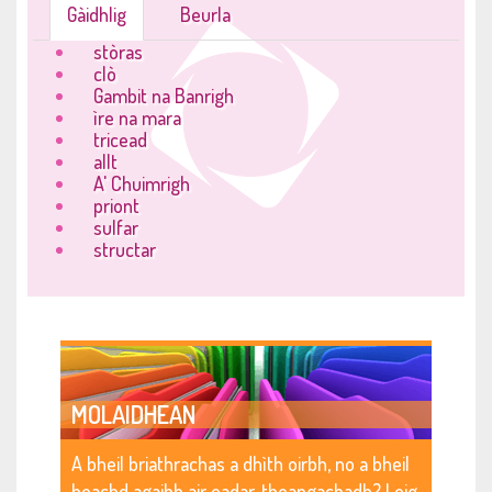
Gàidhlig
Beurla
stòras
clò
Gambit na Banrigh
ìre na mara
tricead
allt
A' Chuimrigh
priont
sulfar
structar
MOLAIDHEAN
A bheil briathrachas a dhìth oirbh, no a bheil
beachd agaibh air eadar-theangachadh? Leig