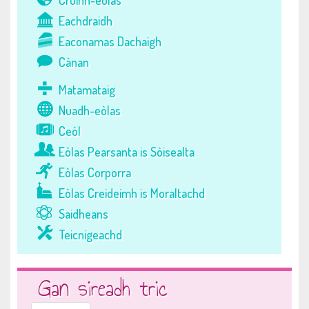
Cruinn-eòlas
Eachdraidh
Eaconamas Dachaigh
Cànan
Matamataig
Nuadh-eòlas
Ceòl
Eòlas Pearsanta is Sòisealta
Eòlas Corporra
Eòlas Creideimh is Moraltachd
Saidheans
Teicnigeachd
Gan sireadh tric