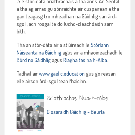
’S e stòr-dàta briathrachais a tha anns ‘An Seotal’
a tha ag amas gu sònraichte air cuspairean a tha
gan teagasg tro mheadhan na Gàidhlig san àrd-
sgoil, ach fosgailte do luchd-cleachdaidh sam
bith.
Tha an stòr-dàta air a stiùireadh le
Stòrlann
Nàiseanta na Gàidhlig
agus air a mhaoineachadh le
Bòrd na Gàidhlig
agus
Riaghaltas na h-Alba
.
Tadhail air
www.gaelic.education
gus goireasan
eile airson àrd-sgoiltean fhaicinn.
Briathrachas Nuadh-eòlas
Glosaraidh Gàidhlig - Beurla