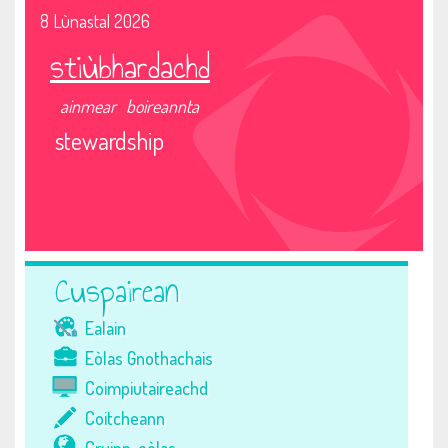
8 Lùnastal 2026
stiùbhardachd
ainmear
boireannta
stewardship
Cuspairean
Ealain
Eòlas Gnothachais
Coimpiutaireachd
Coitcheann