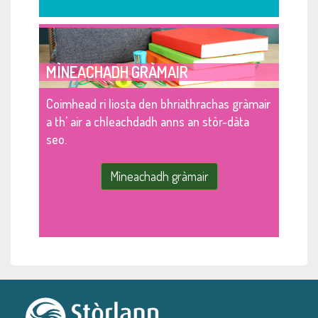
MÌNEACHADH GRÀMAIR
Coimhead ri liosta den bhriathrachas gràmair
a th' air a chleachdadh anns an stòr-dàta
seo.
Mìneachadh gràmair