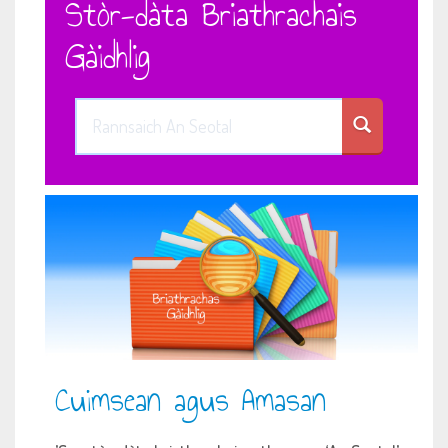
Stòr-dàta Briathrachais
Gàidhlig
Cuimsean agus Amasan