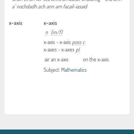
a’ nochdadh ach ann am facail-iasaid
x-axis
x-axis
n
(m/f)
x-axis - x-axis
poss c
x-axes - x-axes
pl
air an x-axis
on the x-axis
Subject:
Mathematics